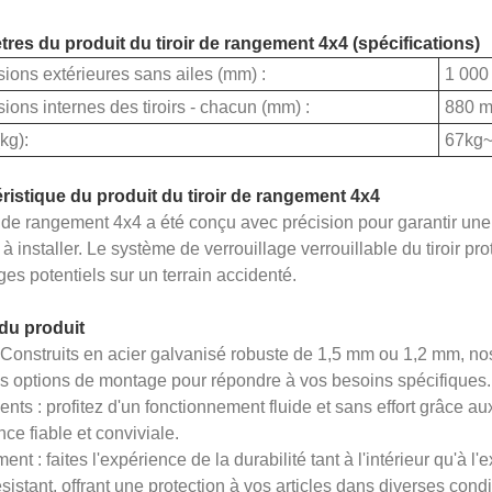
res du produit du tiroir de rangement 4x4 (spécifications)
ions extérieures sans ailes (mm) :
1 000
ons internes des tiroirs - chacun (mm) :
880 m
kg):
67kg
ristique du produit du tiroir de rangement 4x4
ir de rangement 4x4 a été conçu avec précision pour garantir une
e à installer. Le système de verrouillage verrouillable du tiroir p
s potentiels sur un terrain accidenté.
 du produit
Construits en acier galvanisé robuste de 1,5 mm ou 1,2 mm, nos tiro
es options de montage pour répondre à vos besoins spécifiques.
nts : profitez d'un fonctionnement fluide et sans effort grâce a
ce fiable et conviviale.
nt : faites l'expérience de la durabilité tant à l'intérieur qu'à l'
sistant, offrant une protection à vos articles dans diverses condi