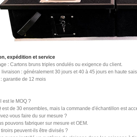
on, expédition et service
ge : Cartons bruns triples ondulés ou exigence du client.
 livraison : généralement 30 jours et 40 à 45 jours en haute sai
 : garantie de 12 mois
l est le MOQ ?
est de 30 ensembles, mais la commande d'échantillon est acc
vez-vous faire du sur mesure ?
us pouvons fabriquer sur mesure et OEM.
tiroirs peuvent-ils être divisés ?