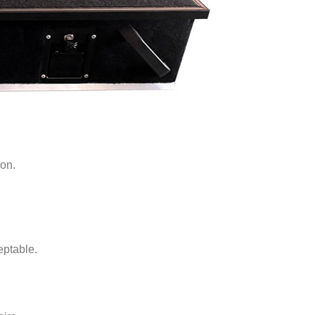
son.
eptable.