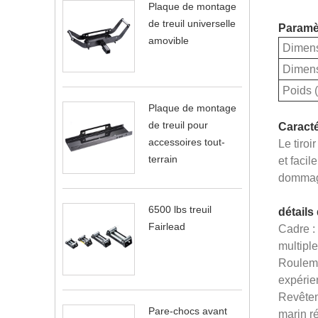
Plaque de montage
de treuil universelle
Paramèt
amovible
Dimens
Dimensi
Poids (
Plaque de montage
de treuil pour
Caracté
accessoires tout-
Le tiro
terrain
et facil
dommage
6500 lbs treuil
détails
Fairlead
Cadre : 
multipl
Rouleme
expérien
Revêteme
Pare-chocs avant
marin ré