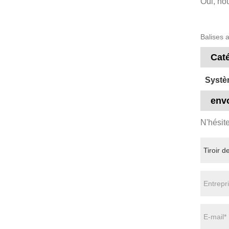
Oui, nou
Balises a
Cat
Systè
env
N'hésit