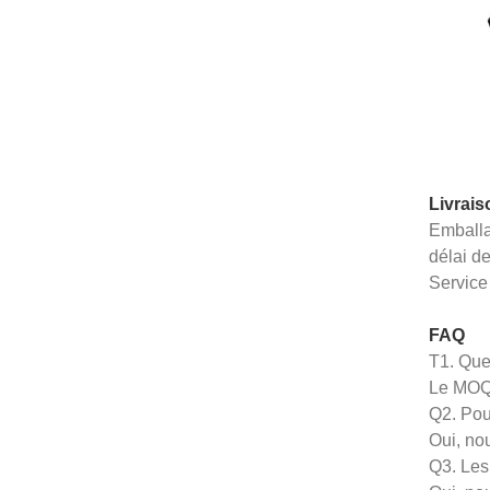
Livrais
Emballa
délai de
Service
FAQ
T1. Que
Le MOQ 
Q2. Pou
Oui, no
Q3. Les 