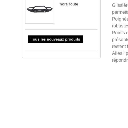
hors route
Glissièr
permetta
Poignée
robustes
Points 
Tous les nouveaux produits
présents
restent
Ailes : 
répondr