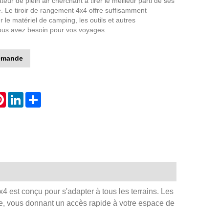
teur de plein air cherchant à tirer le meilleur parti de ses
. Le tiroir de rangement 4x4 offre suffisamment
 le matériel de camping, les outils et autres
us avez besoin pour vos voyages.
emande
atsApp
Pinterest
LinkedIn
Share
x4 est conçu pour s'adapter à tous les terrains. Les
ile, vous donnant un accès rapide à votre espace de