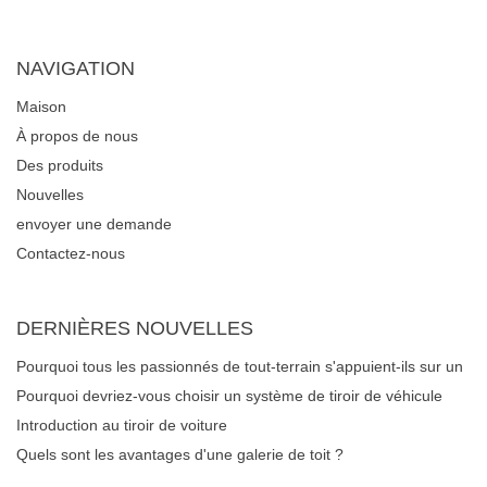
NAVIGATION
Maison
À propos de nous
Des produits
Nouvelles
envoyer une demande
Contactez-nous
DERNIÈRES NOUVELLES
Pourquoi tous les passionnés de tout-terrain s'appuient-ils sur un
système de tiroirs de véhicule robuste pour la gestion des
Pourquoi devriez-vous choisir un système de tiroir de véhicule
équipements ?
pour votre voiture ou votre camion?
Introduction au tiroir de voiture
Quels sont les avantages d'une galerie de toit ?