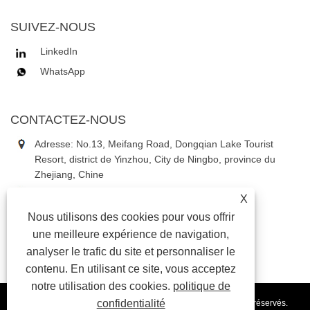
SUIVEZ-NOUS
LinkedIn
WhatsApp
CONTACTEZ-NOUS
Adresse: No.13, Meifang Road, Dongqian Lake Tourist
Resort, district de Yinzhou, City de Ningbo, province du
Zhejiang, Chine
Tél:
+86-18867637353
X
Téléphone:
+86-18867637353
Nous utilisons des cookies pour vous offrir
E-mail:
daniel3@china-astauto.com
une meilleure expérience de navigation,
analyser le trafic du site et personnaliser le
contenu. En utilisant ce site, vous acceptez
notre utilisation des cookies.
politique de
confidentialité
Copyright © 2024 Ningbo Aosite Automotive Co., Ltd. Tous droits réservés.