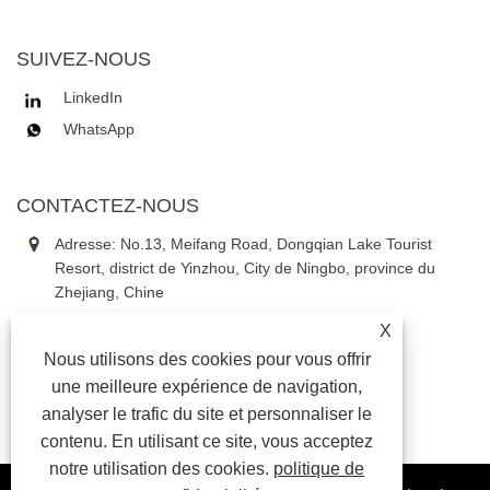
SUIVEZ-NOUS
LinkedIn
WhatsApp
CONTACTEZ-NOUS
Adresse: No.13, Meifang Road, Dongqian Lake Tourist
Resort, district de Yinzhou, City de Ningbo, province du
Zhejiang, Chine
Tél:
+86-18867637353
X
Téléphone:
+86-18867637353
Nous utilisons des cookies pour vous offrir
E-mail:
daniel3@china-astauto.com
une meilleure expérience de navigation,
analyser le trafic du site et personnaliser le
contenu. En utilisant ce site, vous acceptez
notre utilisation des cookies.
politique de