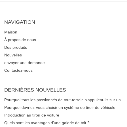
NAVIGATION
Maison
À propos de nous
Des produits
Nouvelles
envoyer une demande
Contactez-nous
DERNIÈRES NOUVELLES
Pourquoi tous les passionnés de tout-terrain s'appuient-ils sur un
système de tiroirs de véhicule robuste pour la gestion des
Pourquoi devriez-vous choisir un système de tiroir de véhicule
équipements ?
pour votre voiture ou votre camion?
Introduction au tiroir de voiture
Quels sont les avantages d'une galerie de toit ?