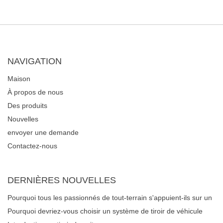
NAVIGATION
Maison
À propos de nous
Des produits
Nouvelles
envoyer une demande
Contactez-nous
DERNIÈRES NOUVELLES
Pourquoi tous les passionnés de tout-terrain s'appuient-ils sur un
système de tiroirs de véhicule robuste pour la gestion des
Pourquoi devriez-vous choisir un système de tiroir de véhicule
équipements ?
pour votre voiture ou votre camion?