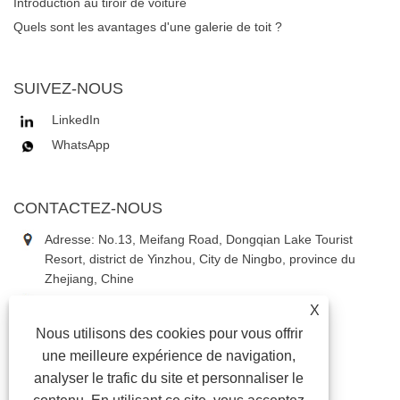
Introduction au tiroir de voiture
Quels sont les avantages d'une galerie de toit ?
SUIVEZ-NOUS
LinkedIn
WhatsApp
CONTACTEZ-NOUS
Adresse: No.13, Meifang Road, Dongqian Lake Tourist
Resort, district de Yinzhou, City de Ningbo, province du
Zhejiang, Chine
Tél:
+86-18867637353
X
Téléphone:
+86-18867637353
Nous utilisons des cookies pour vous offrir
E-mail:
daniel3@china-astauto.com
une meilleure expérience de navigation,
analyser le trafic du site et personnaliser le