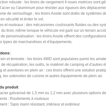
ction robuste : les tiroirs de rangement 4 roues motrices sont 
'acier ou l'aluminium pour résister aux rigueurs des déplacemen
e de verrouillage : les tiroirs Aosite sont dotés de systèmes de
en sécurité et éviter le vol.
res et rouleaux : des mécanismes coulissants fluides ou des sy
du tiroir, même lorsque le véhicule est garé sur un terrain accid
de personnalisation : les tiroirs Aosite offrent des configuratio
nts types de marchandises et d'équipements.
tions:
rain et terrestre : les tiroirs 4WD sont populaires parmi les amat
 de récupération, les outils, le matériel de camping et d'autres 
et aventures en plein air : ces tiroirs offrent une solution prat
 les ustensiles de cuisine et autres équipements de plein air.
 du produit
 acier galvanisé de 1,5 mm ou 1,2 mm avec plusieurs options 
nts : Roulements à rouleaux
nt : Tapis marin résistant, intérieur et extérieur