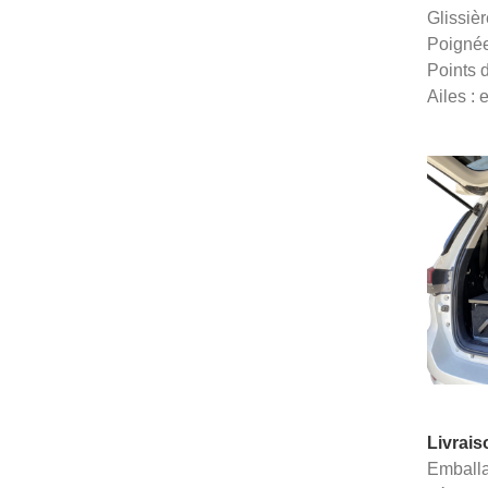
Glissièr
Poignée
Points d
Ailes : 
Livrais
Emballa