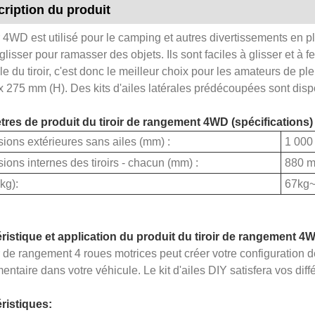
ription du produit
r 4WD est utilisé pour le camping et autres divertissements en pl
 glisser pour ramasser des objets. Ils sont faciles à glisser et à 
e du tiroir, c'est donc le meilleur choix pour les amateurs de p
x 275 mm (H). Des kits d'ailes latérales prédécoupées sont disp
res de produit du tiroir de rangement 4WD (spécifications)
ions extérieures sans ailes (mm) :
1 000
ons internes des tiroirs - chacun (mm) :
880 m
kg):
67kg
ristique et application du produit du tiroir de rangement 4
ir de rangement 4 roues motrices peut créer votre configuration 
ntaire dans votre véhicule. Le kit d'ailes DIY satisfera vos diff
ristiques: