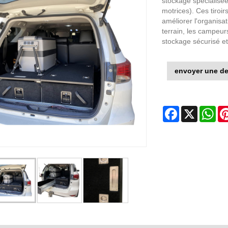
stockage spécialisé
motrices). Ces tiroir
améliorer l'organisat
terrain, les campeur
stockage sécurisé et
envoyer une d
Facebook
X
Wh