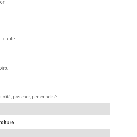
son.
eptable.
irs.
ualité, pas cher, personnalisé
voiture