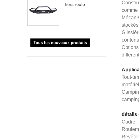
Constru
hors route
comme l
Mécanism
stockés 
Glissiè
contenu 
Tous les nouveaux produits
Options 
différe
Applica
Tout-ter
matériel
Camping 
camping,
détails
Cadre :
Rouleme
Revêteme