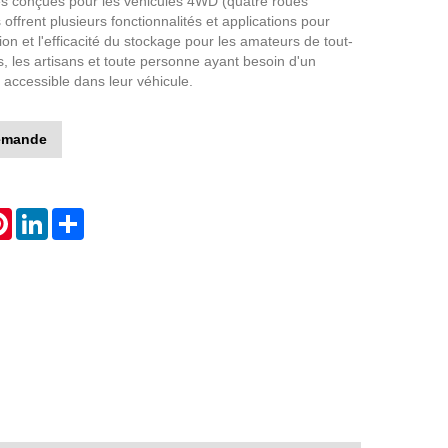
es conçues pour les véhicules 4WD (quatre roues
s offrent plusieurs fonctionnalités et applications pour
ion et l'efficacité du stockage pour les amateurs de tout-
s, les artisans et toute personne ayant besoin d'un
 accessible dans leur véhicule.
emande
atsApp
Pinterest
LinkedIn
Share