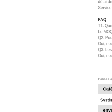
délai de
Service
FAQ
T1. Que
Le MOQ 
Q2. Pou
Oui, no
Q3. Les 
Oui, nou
Balises a
Cat
Systè
env