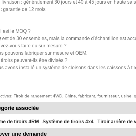
 livraison : généralement 30 jours et 40 à 45 jours en haute sai
 : garantie de 12 mois
l est le MOQ ?
est de 30 ensembles, mais la commande d'échantillon est acc
vez-vous faire du sur mesure ?
us pouvons fabriquer sur mesure et OEM.
tiroirs peuvent-ils être divisés ?
s avons installé un système de cloisons dans les caissons à tiro
ctives: Tiroir de rangement 4WD, Chine, fabricant, fournisseur, usine, q
égorie associée
me de tiroirs 4RM
Système de tiroirs 4x4
Tiroir arrière de 
oyer une demande