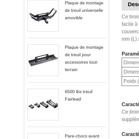
Plaque de montage
Desc
de treuil universelle
Ce tiroi
amovible
facile à
couvercl
mm (L) 
Plaque de montage
Paramèt
de treuil pour
accessoires tout-
Dimens
terrain
Dimensi
Poids (
6500 lbs treuil
Fairlead
Caracté
Ce tiro
suppléme
Caracté
Pare-chocs avant